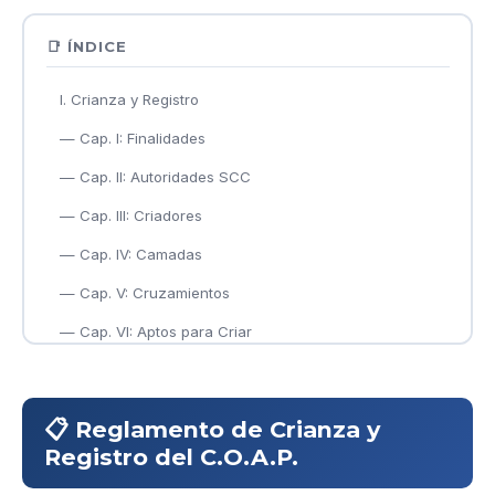
📑 ÍNDICE
I. Crianza y Registro
— Cap. I: Finalidades
— Cap. II: Autoridades SCC
— Cap. III: Criadores
— Cap. IV: Camadas
— Cap. V: Cruzamientos
— Cap. VI: Aptos para Criar
— Cap. VII: Criaderos
— Cap. VIII: Importados
📋 Reglamento de Crianza y
— Cap. IX: Sanciones
Registro del C.O.A.P.
— Cap. X: Disposiciones Generales