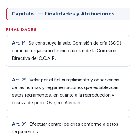
II. Reglamento de Displasia
Capítulo I — Finalidades y Atribuciones
III. Exámenes de Selección
IV. Reglamento de Exposiciones
FINALIDADES
V. Campeonato Nacional
Art. 1º
Se constituye la sub. Comisión de cría (SCC)
como un organismo técnico auxiliar de la Comisión
VI. Examen CAB2
Directiva del C.O.A.P.
VII. Reglamento de Agrupaciones
Art. 2º
Velar por el fiel cumplimiento y observancia
de las normas y reglamentaciones que establezcan
estos reglamentos, en cuánto a la reproducción y
crianza de perro Ovejero Alemán.
Art. 3º
Efectuar control de crías conforme a estos
reglamentos.